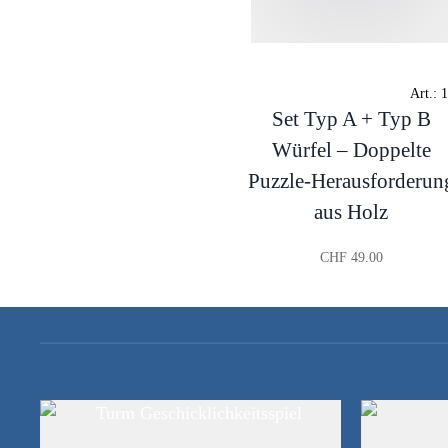
Art.:
1
Set Typ A + Typ B
Würfel – Doppelte
Puzzle-Herausforderun
aus Holz
CHF
49.00