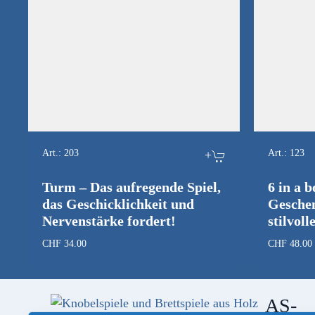
Art.:
203
+
Art.:
123
Turm – Das aufregende Spiel,
6 in a b
das Geschicklichkeit und
Geschen
Nervenstärke fordert!
stilvol
CHF
34.00
CHF
48.00
AS-