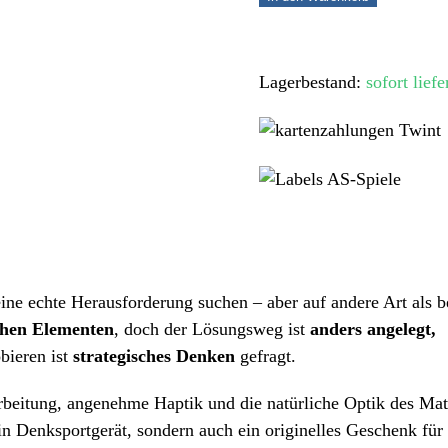
Würfel
–
Extrem
Lagerbestand:
sofort liefe
kniffliges
Holz-
Knobelspiel
für
Profis
Menge
 eine echte Herausforderung suchen – aber auf andere Art als 
schen Elementen
, doch der Lösungsweg ist
anders angelegt,
bieren ist
strategisches Denken
gefragt.
rbeitung, angenehme Haptik und die natürliche Optik des Mate
in Denksportgerät, sondern auch ein originelles Geschenk für