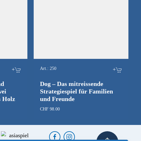
+
Art.:
250
+
nd
Dog – Das mitreissende
ei
Strategiespiel für Familien
s Holz
und Freunde
r
CHF
98.00
.00.