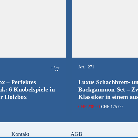
+
Art.:
271
ox – Perfektes
Luxus Schachbrett- u
k: 6 Knobelspiele in
Backgammon-Set – Zw
ler Holzbox
Klassiker in einem au
Ursprünglicher
Aktuelle
CHF
238.00
CHF
175.00
Preis
Preis
war:
ist:
CHF 238.00
CHF 175
Kontakt
AGB