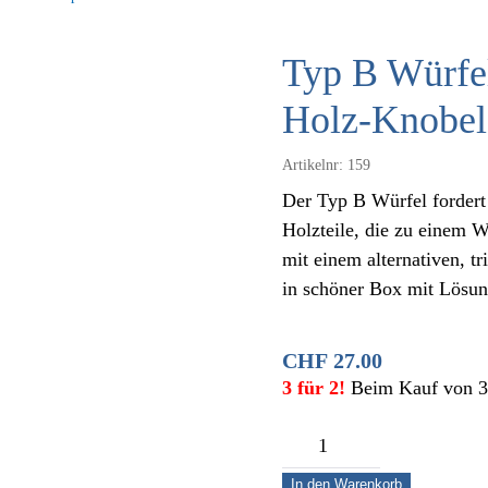
Typ B Würfel
Holz-Knobels
Artikelnr:
159
Der Typ B Würfel fordert 
Holzteile, die zu einem 
mit einem alternativen, t
in schöner Box mit Lösun
CHF
27.00
3 für 2!
Beim Kauf von 3 A
Typ
B
In den Warenkorb