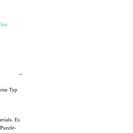
rbar
beim Typ
rials. Es
 Puzzle-