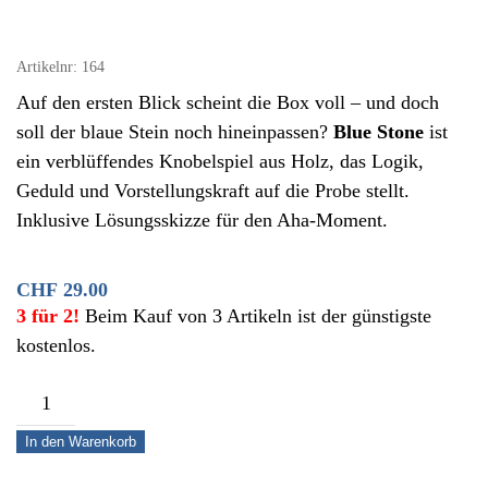
Artikelnr:
164
Auf den ersten Blick scheint die Box voll – und doch
soll der blaue Stein noch hineinpassen?
Blue Stone
ist
ein verblüffendes Knobelspiel aus Holz, das Logik,
Geduld und Vorstellungskraft auf die Probe stellt.
Inklusive Lösungsskizze für den Aha-Moment.
CHF
29.00
3 für 2!
Beim Kauf von 3 Artikeln ist der günstigste
kostenlos.
Blue
Stone
In den Warenkorb
–
Passt