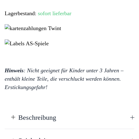
der
Lagerbestand:
sofort lieferbar
letzte
Stein
wirklich
noch
rein?
Menge
Hinweis
: Nicht geeignet für Kinder unter 3 Jahren –
enthält kleine Teile, die verschluckt werden können.
Erstickungsgefahr!
Beschreibung