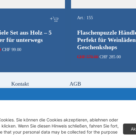
+
Art.:
155
iele Set aus Holz – 5
Flaschenpuzzle Händle
er für unterwegs
Perfekt für Weinläde
Geschenkshops
Ursprünglicher
Aktueller
0
CHF
99.00
Preis
Preis
Ursprünglicher
Aktuelle
CHF
570.00
CHF
285.00
war:
ist:
Preis
Preis
CHF 149.00
CHF 99.00.
war:
ist:
CHF 570.00
CHF 285
Kontakt
AGB
.ch
Händler werden
Kundenlogin
Unser Holz
gstrasse
Cookies. Sie können die Cookies akzeptieren, ablehnen oder
licken. Wenn Sie diesen Hinweis schließen, fahren Sie fort,
Ak
pp
 that your personal data may be collected for the purpose