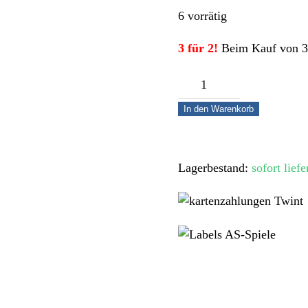
6 vorrätig
3 für 2!
Beim Kauf von 3 A
Luxus
Schachbrett-
In den Warenkorb
und
Backgammon-
Set
Lagerbestand:
sofort liefe
–
Zwei
Klassiker
in
einem
aus
Holz
Menge