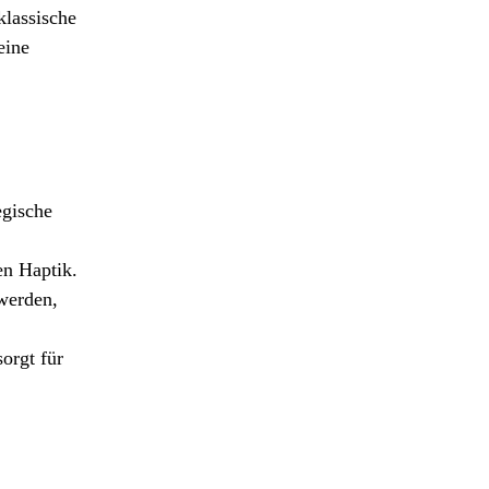
klassische
eine
egische
en Haptik.
 werden,
orgt für