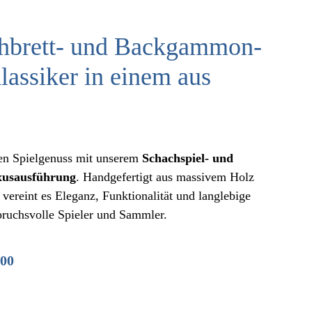
hbrett- und Backgammon-
lassiker in einem aus
ven Spielgenuss mit unserem
Schachspiel- und
xusausführung
. Handgefertigt aus massivem Holz
 vereint es Eleganz, Funktionalität und langlebige
spruchsvolle Spieler und Sammler.
licher
Aktueller
00
Preis
ist:
00
CHF 175.00.