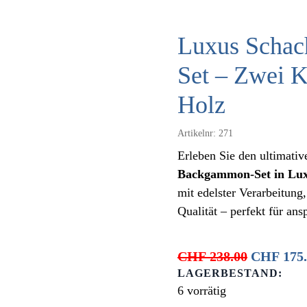
Luxus Schac
Set – Zwei K
Holz
Artikelnr:
271
Erleben Sie den ultimati
Backgammon-Set in Lu
mit edelster Verarbeitung,
Qualität – perfekt für an
Ursprüng
CHF
238.00
CHF
175.
Preis
LAGERBESTAND:
war:
6 vorrätig
CHF 238.