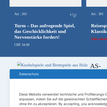
Art.:
203
+
Art.:
301
Turm – Das aufregende Spiel,
Reisesp
das Geschicklichkeit und
Klassik
Nervenstärke fordert!
CHF
149.0
CHF
34.00
AS-
Spiele
Datenschutz
Wolfisber
1
Diese Website verwendet technische und Profilierungs-
CH-4704
anpassen, indem Sie auf die gewünschten Schaltflächen k
Niederbi
ohne ihn zu akzeptieren. By accepting, you acknowledge