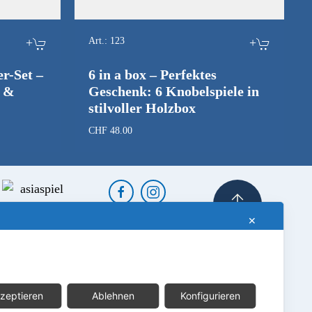
+
Art.:
123
+
r-Set –
6 in a box – Perfektes
n &
Geschenk: 6 Knobelspiele in
stilvoller Holzbox
r
CHF
48.00
.00.
✕
zeptieren
Ablehnen
Konfigurieren