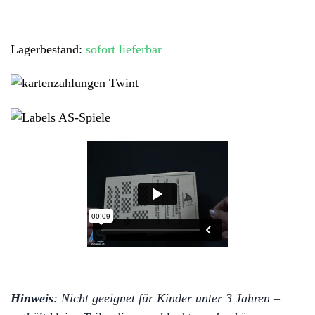
Logikspiel
mit
Lagerbestand:
sofort lieferbar
Anspruch
Menge
Hinweis
: Nicht geeignet für Kinder unter 3 Jahren –