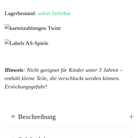
Spassiges
Lagerbestand:
sofort lieferbar
Würfelabenteuer
für
die
ganze
Familie
Menge
Hinweis
: Nicht geeignet für Kinder unter 3 Jahren –
enthält kleine Teile, die verschluckt werden können.
Erstickungsgefahr!
Beschreibung