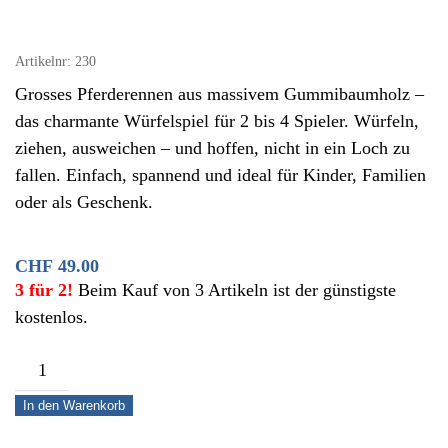
Artikelnr:
230
Grosses Pferderennen aus massivem Gummibaumholz –
das charmante Würfelspiel für 2 bis 4 Spieler. Würfeln,
ziehen, ausweichen – und hoffen, nicht in ein Loch zu
fallen. Einfach, spannend und ideal für Kinder, Familien
oder als Geschenk.
CHF
49.00
3 für 2!
Beim Kauf von 3 Artikeln ist der günstigste
kostenlos.
Pferderennen
gross
In den Warenkorb
–
Taktik